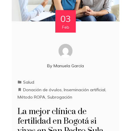
03
Feb
By
Manuela García
Salud
Donación de óvulos
,
Inseminación artificial
,
Método ROPA
,
Subrogación
La mejor clínica de
fertilidad en Bogotá si
vives en San Pedro Sula