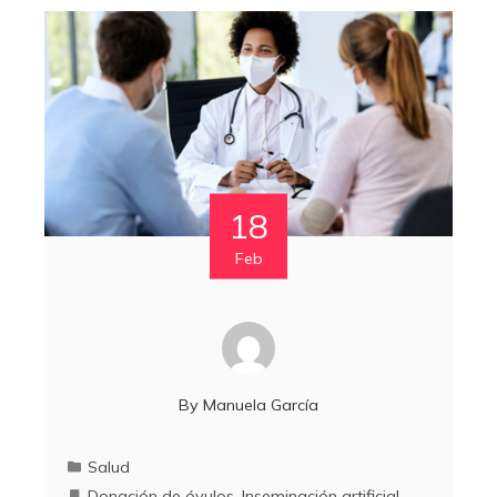
18
Feb
By
Manuela García
Salud
Donación de óvulos
,
Inseminación artificial
,