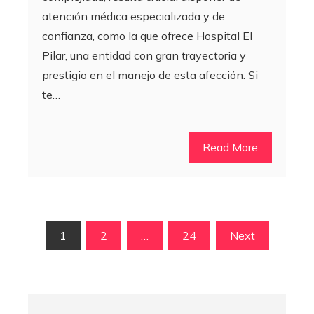
atención médica especializada y de
confianza, como la que ofrece Hospital El
Pilar, una entidad con gran trayectoria y
prestigio en el manejo de esta afección. Si
te…
Read More
Paginación
1
2
…
24
Next
de
entradas