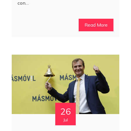
con…
Read More
26
Jul