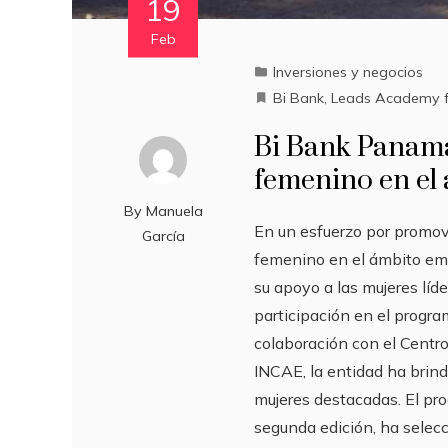
19
Feb
Inversiones y negocios
Bi Bank
,
Leads Academy 
Bi Bank Panamá 
femenino en el
By
Manuela
En un esfuerzo por promov
García
femenino en el ámbito emp
su apoyo a las mujeres líd
participación en el prog
colaboración con el Centro
INCAE, la entidad ha brin
mujeres destacadas. El p
segunda edición, ha selec