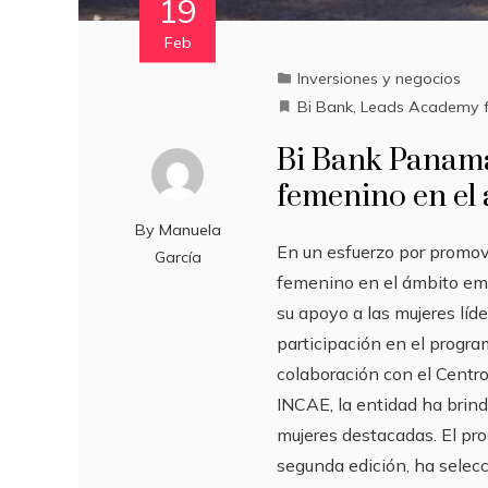
19
Feb
Inversiones y negocios
Bi Bank
,
Leads Academy 
Bi Bank Panamá 
femenino en el
By
Manuela
En un esfuerzo por promov
García
femenino en el ámbito emp
su apoyo a las mujeres líd
participación en el prog
colaboración con el Centro
INCAE, la entidad ha brin
mujeres destacadas. El p
segunda edición, ha selec