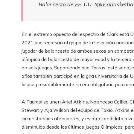
– Baloncesto de EE. UU. (@usabasketbal
En el extremo opuesto del espectro de Clark está Di
2021 que regresan al grupo de la selección nacional
jugador de baloncesto de ambos sexos en competir e
olímpica de baloncesto de mayor edad y la tercera
en seis juegos. Suponiendo que Taurasi esté sano, es
años también participó en la gira universitaria d
lo que presumiblemente no era obligatorio para una 
A Taurasi se unen Ariel Atkins, Napheesa Collier, C
Stewart y A’ja Wilson del equipo de Tokio. Atkins e
circunstancias atenuantes, y es otra candidata a vest
disminuido desde los últimos Juegos Olímpicos, per