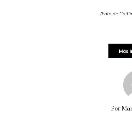
(Foto de Caitl
Más i
Por Man