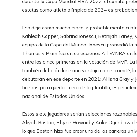
durante la Copa Mundial FIBA ​​​​2022, el comité pr
estatus como atleta olímpica de 2024 es probablem
Eso deja como mucho cinco, y probablemente cuatro
Kahleah Copper, Sabrina Ionescu, Betnijah Laney,
equipo de la Copa del Mundo. Ionescu promedió la m
Thomas y Plum fueron selecciones All-WNBA en las
entre las cinco primeras en la votación de MVP. La h
también debería darle una ventaja con el comité, l
debutarán en ese deporte en 2021: Allisha Gray y
buenos para quedar fuera de la plantilla, especialm
nacional de Estados Unidos.
Estos siete jugadores serían selecciones razonables 
Aliyah Boston, Rhyne Howard y Arike Ogunbowale, 
lo que Boston hizo fue crear una de las carreras un