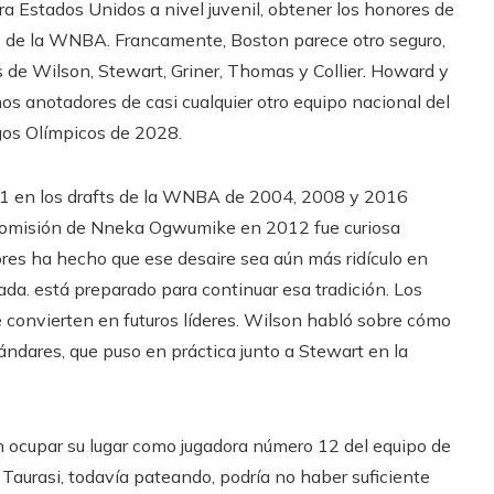
 Estados Unidos a nivel juvenil, obtener los honores de
s de la WNBA. Francamente, Boston parece otro seguro,
s de Wilson, Stewart, Griner, Thomas y Collier. Howard y
s anotadores de casi cualquier otro equipo nacional del
gos Olímpicos de 2028.
o. 1 en los drafts de la WNBA de 2004, 2008 y 2016
la omisión de Nneka Ogwumike en 2012 fue curiosa
ores ha hecho que ese desaire sea aún más ridículo en
ada. está preparado para continuar esa tradición. Los
 se convierten en futuros líderes. Wilson habló sobre cómo
ándares, que puso en práctica junto a Stewart en la
en ocupar su lugar como jugadora número 12 del equipo de
Taurasi, todavía pateando, podría no haber suficiente