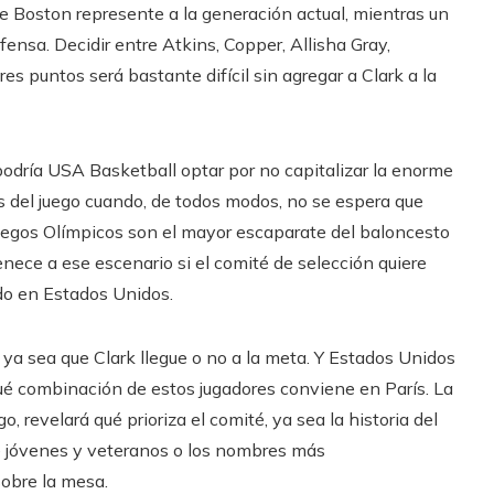
e Boston represente a la generación actual, mientras un
nsa. Decidir entre Atkins, Copper, Allisha Gray,
s puntos será bastante difícil sin agregar a Clark a la
o podría USA Basketball optar por no capitalizar la enorme
s del juego cuando, de todos modos, no se espera que
uegos Olímpicos son el mayor escaparate del baloncesto
ece a ese escenario si el comité de selección quiere
do en Estados Unidos.
 ya sea que Clark llegue o no a la meta. Y Estados Unidos
ué combinación de estos jugadores conviene en París. La
, revelará qué prioriza el comité, ya sea la historia del
tre jóvenes y veteranos o los nombres más
sobre la mesa.