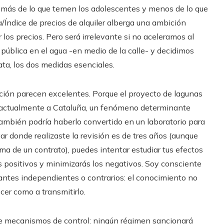
e más de lo que temen los adolescentes y menos de lo que
a/Índice de precios de alquiler alberga una ambición
 los precios. Pero será irrelevante si no aceleramos al
pública en el agua -en medio de la calle- y decidimos
ata, los dos medidas esenciales.
ción parecen excelentes. Porque el proyecto de lagunas
ta actualmente a Cataluña, un fenómeno determinante
 también podría haberlo convertido en un laboratorio para
gar donde realizaste la revisión es de tres años (aunque
ma de un contrato), puedes intentar estudiar tus efectos
s positivos y minimizarás los negativos. Soy consciente
pantes independientes o contrarios: el conocimiento no
cer como a transmitirlo.
o de mecanismos de control: ningún régimen sancionará