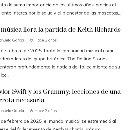
nto de suma importancia en los últimos años, gracias al
iente interés por la salud y el bienestar de las mascotas...
 música llora la partida de Keith Richards
anuela García
Hace 2 años
3 de febrero de 2025, tanto la comunidad musical como
 admiradores del grupo británico The Rolling Stones
entaron profundamente la noticia del fallecimiento de su
ico ...
ylor Swift y los Grammy: lecciones de una
rrota necesaria
anuela García
Hace 2 años
3 de febrero de 2025, el mundo musical se estremeció al
rse del fallecimiento de Keith Richards, icónico