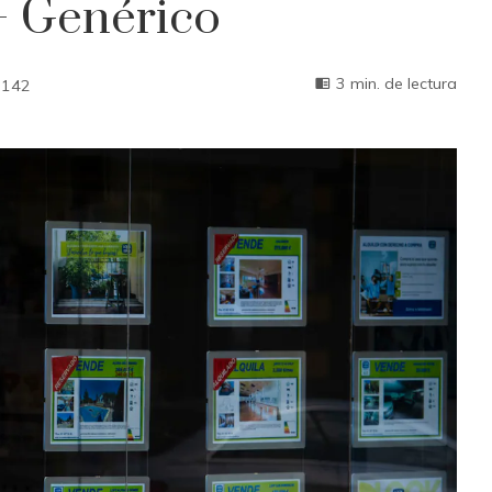
 – Genérico
3 min. de lectura
142