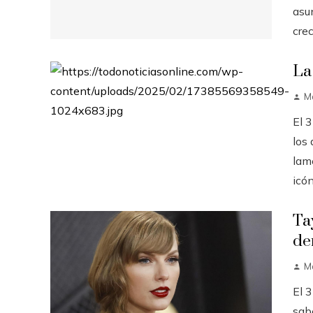
asu
crec
La
M
El 
los
lam
icón
Ta
de
M
El 
sabe