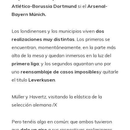
Atlético-Borussia Dortmund
si el
Arsenal-
Bayern Múnich.
Los londinenses y los municipios viven
dos
realizaciones muy distintas
. Los primeros se
encuentran, momentáneamente, en la parte más
alta de la mesa y quedan inmersos en la luz del
primera liga
; y los segundos aguantan uno por
uno
reensamblaje de casos imposibles
y quitarle
el titulo
Leverkusen
.
Müller y Havertz, visitando la elástica de la
selección alemana
/X
Pero tenéis algo en común: que ambos tuvieron
que
dale un giro
a sus respectivas preliminares,