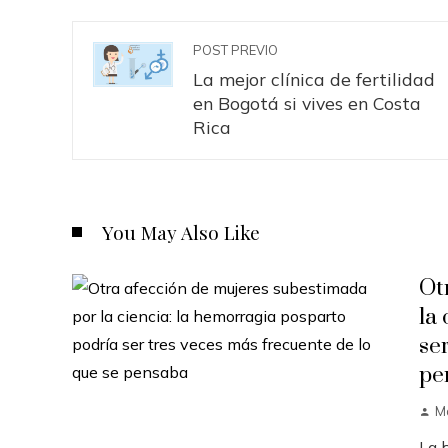
POST PREVIO
La mejor clínica de fertilidad
en Bogotá si vives en Costa
Rica
You May Also Like
Ot
la
se
pe
M
La 