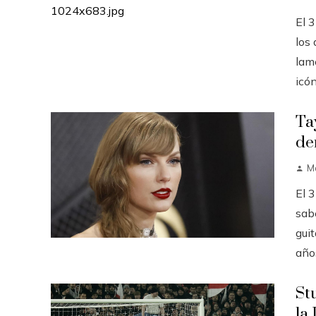
El 
los
lam
icón
Ta
de
M
El 
sabe
guit
años
St
la