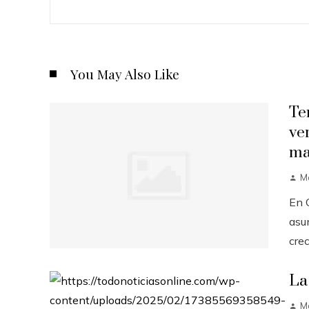
You May Also Like
Te
ve
ma
M
En C
asu
crec
La
M