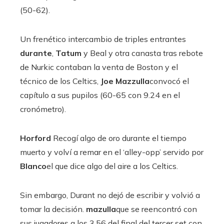
(50-62).
Un frenético intercambio de triples entrantes
durante
,
Tatum
y Beal y otra canasta tras rebote
de Nurkic contaban la venta de Boston y el
técnico de los Celtics,
Joe Mazzulla
convocó el
capítulo a sus pupilos (60-65 con 9.24 en el
cronómetro).
Horford
Recogí algo de oro durante el tiempo
muerto y volví a remar en el ‘alley-opp’ servido por
Blanco
el que dice algo del aire a los Celtics.
Sin embargo, Durant no dejó de escribir y volvió a
tomar la decisión.
mazulla
que se reencontró con
sus jugadores a los 3.56 del final del tercer set con