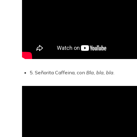
5. Señorita Caffeina, con
Bla, bla, bla
.