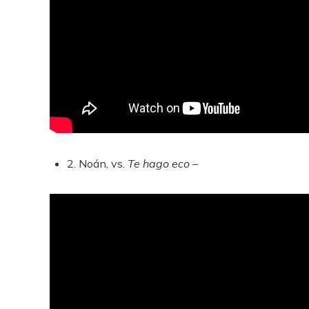
2. Noán, vs.
Te hago eco –