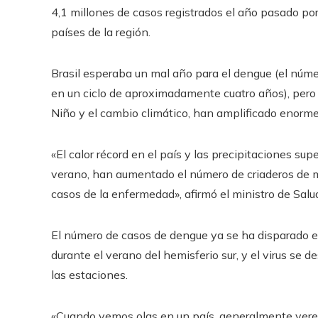
4,1 millones de casos registrados el año pasado po
países de la región.
Brasil esperaba un mal año para el dengue (el núm
en un ciclo de aproximadamente cuatro años), pero l
Niño y el cambio climático, han amplificado enorm
«El calor récord en el país y las precipitaciones su
verano, han aumentado el número de criaderos de mo
casos de la enfermedad», afirmó el ministro de Salud 
El número de casos de dengue ya se ha disparado e
durante el verano del hemisferio sur, y el virus se
las estaciones.
«Cuando vemos olas en un país, generalmente verem