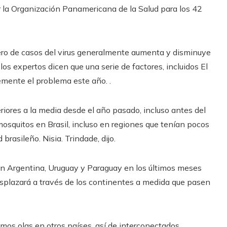
r la Organización Panamericana de la Salud para los 42
ero de casos del virus generalmente aumenta y disminuye
os expertos dicen que una serie de factores, incluidos El
emente el problema este año. .
periores a la media desde el año pasado, incluso antes del
squitos en Brasil, incluso en regiones que tenían pocos
brasileño. Nisia. Trindade, dijo.
n Argentina, Uruguay y Paraguay en los últimos meses
 desplazará a través de los continentes a medida que pasen
os olas en otros países, así de interconectados