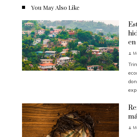
You May Also Like
Es
hi
en
M
Tri
eco
dond
expo
Re
má
M