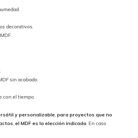
 humedad.
os decorativos.
l MDF.
.
 MDF sin acabado.
 con el tiempo.
rsátil y personalizable
,
para proyectos que no
actos
,
el MDF es la elección indicada
. En caso