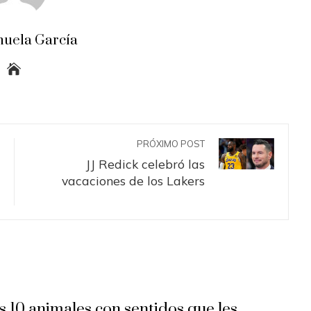
uela García
PRÓXIMO POST
JJ Redick celebró las
vacaciones de los Lakers
s 10 animales con sentidos que les