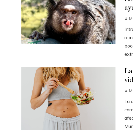
ay
M
Int
rei
poc
extr
La
vi
M
La 
cara
afe
Mund