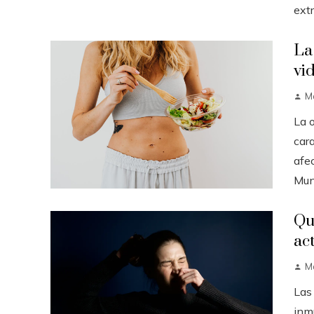
extr
La
vi
M
La 
cara
afe
Mund
Qu
ac
M
Las
inm