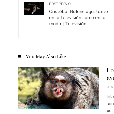
POST PREVIO
Cristóbal Balenciaga: tanto
en la televisión como en la
moda | Televisión
You May Also Like
Lo
ay
M
Int
rei
poc