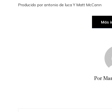
Producido por
antonio de luca
Y
Matt McCann
Más i
Por Man