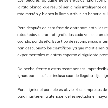
Los roedores rápidamente se entusiasmaron con pres
la rata blanca, que resultó ser la más inteligente de
rata marrón y blanca la llamó Arthur, en honor a su
Pero después de esta fase de entrenamiento, los re
ratas todavía eran fotografiadas cada vez que presi
cuando, por diseño. Este tipo de recompensas inte
han descubierto los científicos, ya que mantienen
experimentales mientras esperan el siguiente prem
De hecho, frente a estas recompensas impredecibles
ignoraban el azúcar incluso cuando llegaba, dijo Li
Para Lignier el paralelo es obvio. «Las empresas de
para mantener la atención del espectador el mayor 