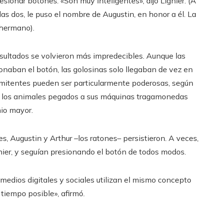
ionar botones. «Son muy inteligentes», dijo Lignier. (A
 las dos, le puso el nombre de Augustin, en honor a él. La
 hermano).
sultados se volvieron más impredecibles. Aunque las
onaban el botón, las golosinas solo llegaban de vez en
rmitentes pueden ser particularmente poderosas, según
 a los animales pegados a sus máquinas tragamonedas
io mayor.
, Augustin y Arthur –los ratones– persistieron. A veces,
gnier, y seguían presionando el botón de todos modos.
 medios digitales y sociales utilizan el mismo concepto
tiempo posible», afirmó.