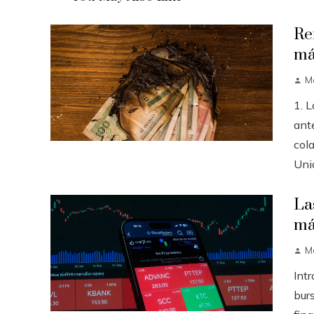
Re
má
M
1. 
ante
col
Unid
La
má
M
Int
burs