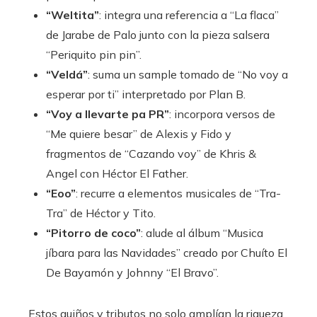
“Weltita”
: integra una referencia a “La flaca”
de Jarabe de Palo junto con la pieza salsera
“Periquito pin pin”.
“Veldá”
: suma un sample tomado de “No voy a
esperar por ti” interpretado por Plan B.
“Voy a llevarte pa PR”
: incorpora versos de
“Me quiere besar” de Alexis y Fido y
fragmentos de “Cazando voy” de Khris &
Angel con Héctor El Father.
“Eoo”
: recurre a elementos musicales de “Tra-
Tra” de Héctor y Tito.
“Pitorro de coco”
: alude al álbum “Musica
jíbara para las Navidades” creado por Chuíto El
De Bayamón y Johnny “El Bravo”.
Estos guiños y tributos no solo amplían la riqueza