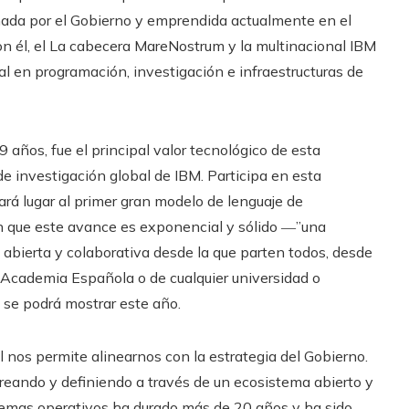
nada por el Gobierno y emprendida actualmente en el
 él, el La cabecera MareNostrum y la multinacional IBM
l en programación, investigación e infraestructuras de
 años, fue el principal valor tecnológico de esta
 investigación global de IBM. Participa en esta
ará lugar al primer gran modelo de lenguaje de
 en que este avance es exponencial y sólido ―”una
 abierta y colaborativa desde la que parten todos, desde
l Academia Española o de cualquier universidad o
 se podrá mostrar este año.
al nos permite alinearnos con la estrategia del Gobierno.
creando y definiendo a través de un ecosistema abierto y
istemas operativos ha durado más de 20 años y ha sido