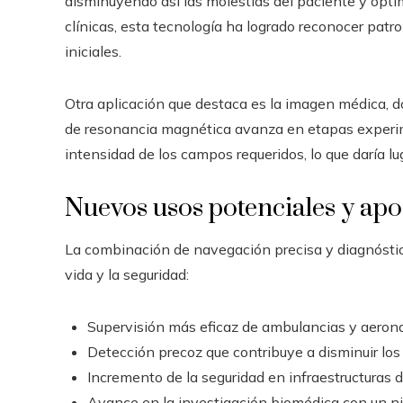
disminuyendo así las molestias del paciente y opti
clínicas, esta tecnología ha logrado reconocer pat
iniciales.
Otra aplicación que destaca es la imagen médica, d
de resonancia magnética avanza en etapas experime
intensidad de los campos requeridos, lo que daría l
Nuevos usos potenciales y apo
La combinación de navegación precisa y diagnóstic
vida y la seguridad:
Supervisión más eficaz de ambulancias y aeron
Detección precoz que contribuye a disminuir los 
Incremento de la seguridad en infraestructuras 
Avance en la investigación biomédica con un niv