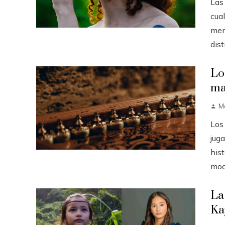
Las
cua
mem
dist
Lo
ma
M
Los
jug
hist
mode
La
Ka