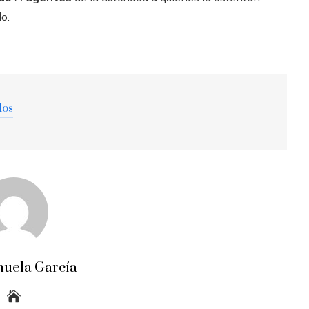
o.
dos
uela García