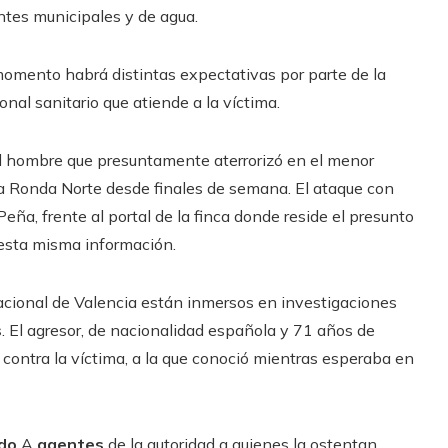
uentes municipales y de agua.
 momento habrá distintas expectativas por parte de la
onal sanitario que atiende a la víctima.
del hombre que presuntamente aterrorizó en el menor
 la Ronda Norte desde finales de semana. El ataque con
eña, frente al portal de la finca donde reside el presunto
n esta misma información.
nacional de Valencia están inmersos en investigaciones
s
. El agresor, de nacionalidad española y 71 años de
a contra la víctima, a la que conoció mientras esperaba en
do
A
agentes
de la autoridad a quienes la ostentan