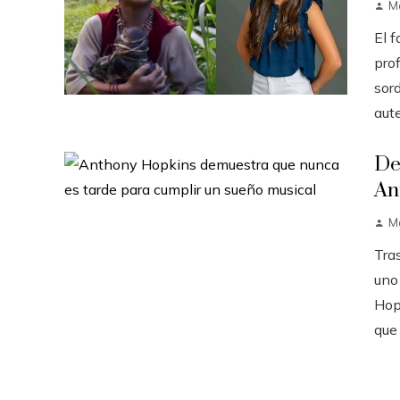
M
El 
pro
sord
aute
De
An
M
Tra
uno
Hopk
que 