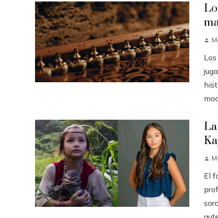
Lo
ma
M
Los
jug
hist
mode
La
Ka
M
El 
pro
sord
aute