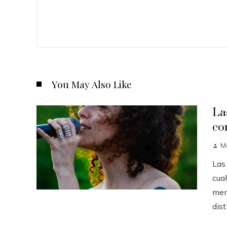
You May Also Like
La
co
M
Las
cua
mem
dist