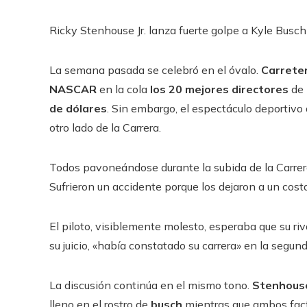
Ricky Stenhouse Jr. lanza fuerte golpe a Kyle Busch
La semana pasada se celebró en el óvalo.
Carreter
NASCAR
en la cola
los 20 mejores directores
de 
de dólares
. Sin embargo, el espectáculo deportivo
otro lado de la Carrera.
Todos pavoneándose durante la subida de la Carre
Sufrieron un accidente porque los dejaron a un costa
El piloto, visiblemente molesto, esperaba que su riv
su juicio, «había constatado su carrera» en la segun
La discusión continúa en el mismo tono.
Stenhous
lleno en el rostro de
busch
mientras que ambos fact