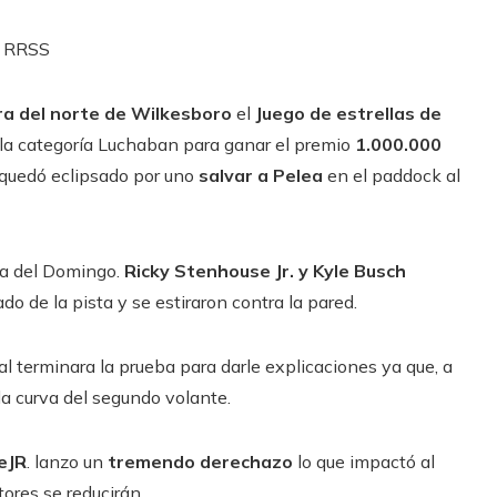
RRSS
a del norte de Wilkesboro
el
Juego de estrellas de
la categoría Luchaban para ganar el premio
1.000.000
 quedó eclipsado por uno
salvar a Pelea
en el paddock al
ra del Domingo.
Ricky Stenhouse Jr. y Kyle Busch
do de la pista y se estiraron contra la pared.
al terminara la prueba para darle explicaciones ya que, a
da curva del segundo volante.
eJR
. lanzo un
tremendo derechazo
lo que impactó al
ores se reducirán.