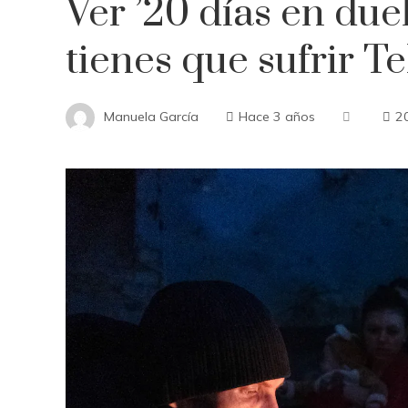
Ver ’20 días en due
tienes que sufrir Te
Manuela García
Hace 3 años
2