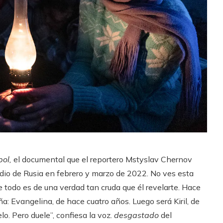
pol,
el documental que el reportero Mstyslav Chernov
edio de Rusia en febrero y marzo de 2022. No ves esta
e todo es de una verdad tan cruda que él revelarte. Hace
: Evangelina, de hace cuatro años. Luego será Kiril, de
o. Pero duele”, confiesa la voz.
desgastado
del