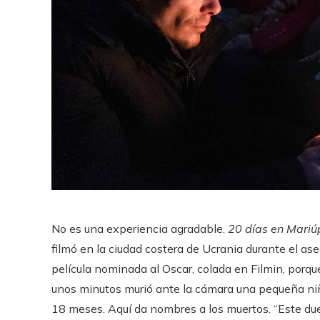
No es una experiencia agradable.
20 días en Mariú
filmó en la ciudad costera de Ucrania durante el as
película nominada al Oscar, colada en Filmin, porqu
unos minutos murió ante la cámara una pequeña niña
18 meses. Aquí da nombres a los muertos. “Este duel