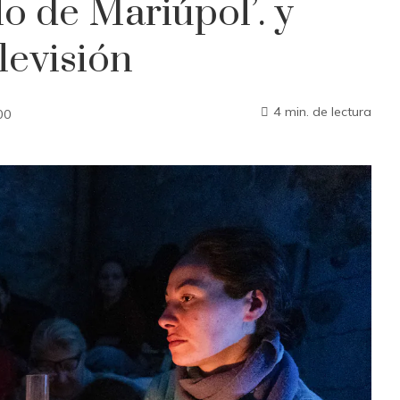
lo de Mariúpol’. y
levisión
4 min. de lectura
00