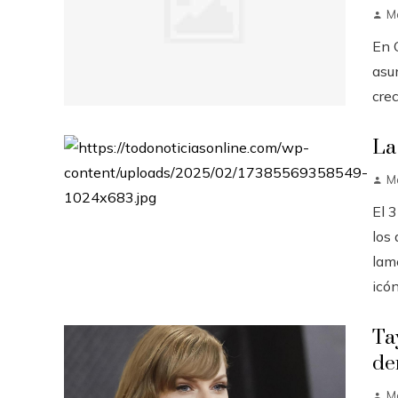
M
En C
asu
crec
La
M
El 
los
lam
icón
Ta
de
M