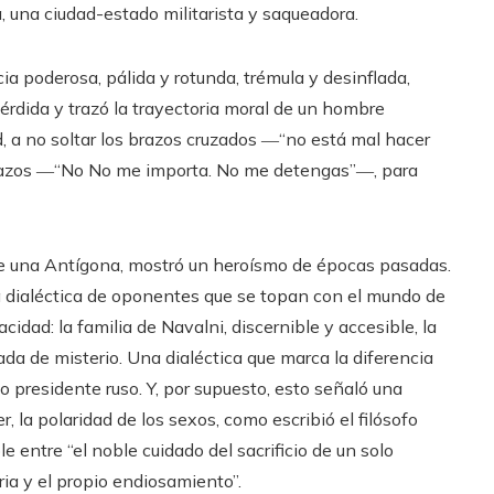
, una ciudad-estado militarista y saqueadora.
a poderosa, pálida y rotunda, trémula y desinflada,
érdida y trazó la trayectoria moral de un hombre
ad, a no soltar los brazos cruzados ―“no está mal hacer
 brazos ―“No No me importa. No me detengas”―, para
de una Antígona, mostró un heroísmo de épocas pasadas.
na dialéctica de oponentes que se topan con el mundo de
acidad: la familia de Navalni, discernible y accesible, la
ada de misterio. Una dialéctica que marca la diferencia
o presidente ruso. Y, por supuesto, esto señaló una
, la polaridad de los sexos, como escribió el filósofo
e entre “el noble cuidado del sacrificio de un solo
ria y el propio endiosamiento”.