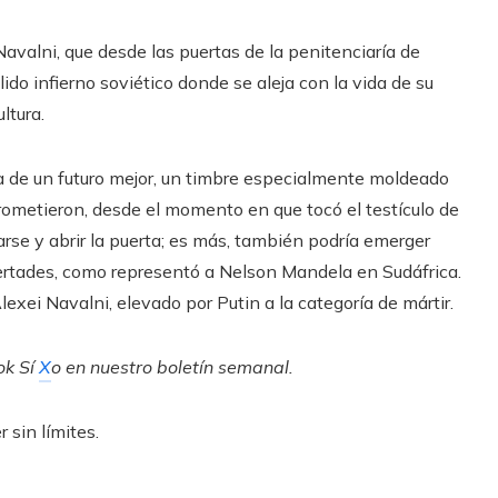
Navalni, que desde las puertas de la penitenciaría de
élido infierno soviético donde se aleja con la vida de su
ltura.
a de un futuro mejor, un timbre especialmente moldeado
prometieron, desde el momento en que tocó el testículo de
arse y abrir la puerta; es más, también podría emerger
bertades, como representó a Nelson Mandela en Sudáfrica.
exei Navalni, elevado por Putin a la categoría de mártir.
ok
Sí
X
o en
nuestro boletín semanal
.
 sin límites.