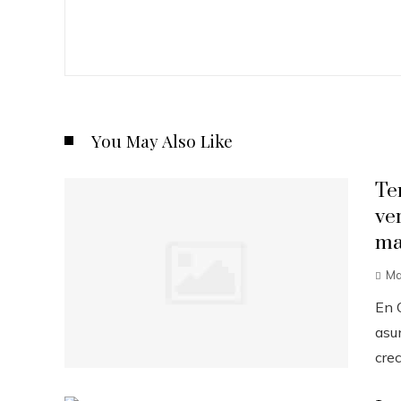
You May Also Like
Te
ve
ma
Ma
En C
asu
crec