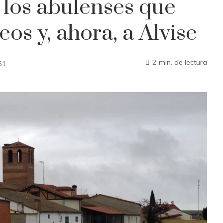
, los abulenses que
os y, ahora, a Alvise
2 min. de lectura
61