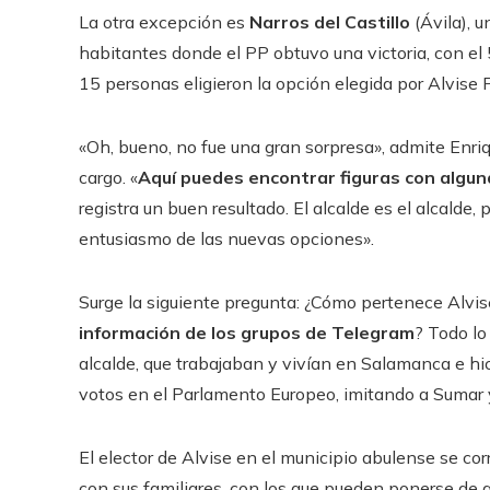
La otra excepción es
Narros del Castillo
(Ávila), 
habitantes donde el PP obtuvo una victoria, con el
15 personas eligieron la opción elegida por Alvise 
«Oh, bueno, no fue una gran sorpresa», admite Enriq
cargo. «
Aquí puedes encontrar figuras con algun
registra un buen resultado. El alcalde es el alcalde
entusiasmo de las nuevas opciones».
Surge la siguiente pregunta: ¿Cómo pertenece Alvis
información de los grupos de Telegram
? Todo lo
alcalde, que trabajaban y vivían en Salamanca e hi
votos en el Parlamento Europeo, imitando a Sumar 
El elector de Alvise en el municipio abulense se cor
con sus familiares, con los que pueden ponerse de 