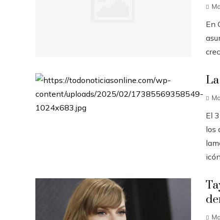
Ma
En C
asu
crec
La
Ma
El 
los
lam
icón
Ta
de
Ma