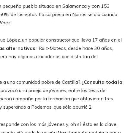
un pequeño pueblo situado en Salamanca y con 153
 50% de los votos. La sorpresa en Narros se dio cuando
Pérez.
ue López, un popular constructor que lleva 17 años en el
as alternativas.
: Ruiz-Mateos, desde hace 30 años,
, pero hay algunos ciudadanos que disfrutan del
e a una comunidad pobre de Castilla? ¿
Consulta toda la
 provocó una pareja de jóvenes, entre los tesis del
cieron campaña por la formación que obtuvieron tres
y superando a Podemos, que sólo aburrió 2.
responde con los más jóvenes y, oh sí, ésta es la clave,
acuerdo. «Cuando la nación
Vox también seduj
o
a parte