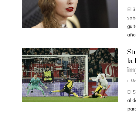
El 
sabe
guit
años
St
la
im
Ma
El S
al d
par