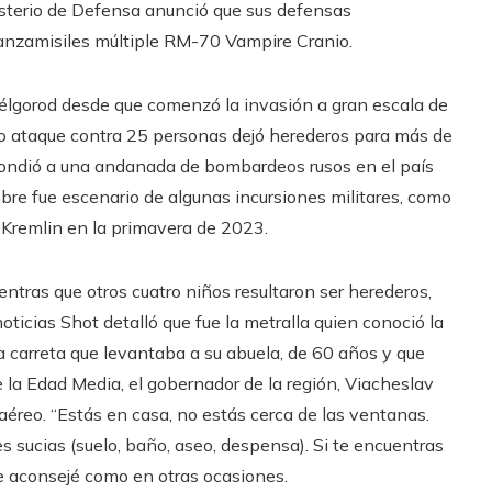
nisterio de Defensa anunció que sus defensas
lanzamisiles múltiple RM-70 Vampire Cranio.
 Bélgorod desde que comenzó la invasión a gran escala de
ro ataque contra 25 personas dejó herederos para más de
spondió a una andanada de bombardeos rusos en el país
bre fue escenario de algunas incursiones militares, como
l Kremlin en la primavera de 2023.
entras que otros cuatro niños resultaron ser herederos,
oticias Shot detalló que fue la metralla quien conoció la
 carreta que levantaba a su abuela, de 60 años y que
 la Edad Media, el gobernador de la región, Viacheslav
aéreo. “Estás en casa, no estás cerca de las ventanas.
 sucias (suelo, baño, aseo, despensa). Si te encuentras
 te aconsejé como en otras ocasiones.