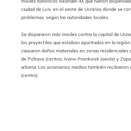
misiles balísticos Iskander-M, que fueron dispersados
ciudad de Lviv, en el oeste de Ucrania, donde se co
problemas, según las autoridades locales.
Se dispararon más misiles contra la capital de Ucra
los proyectiles que estaban apuntados en la región
causaron daños materiales en zonas residenciales de
de Poltava (centro), Ivano-Frankivsk (oeste) y Zapo
urbana. Los ucranianos medios también recibieron 
(centro).