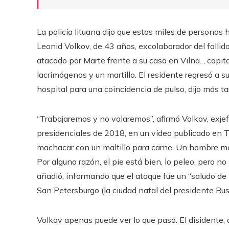
La policía lituana dijo que estas miles de personas 
Leonid Volkov, de 43 años, excolaborador del fallido
atacado por Marte frente a su casa en Vilna. , capit
lacrimógenos y un martillo. El residente regresó a 
hospital para una coincidencia de pulso, dijo más t
“Trabajaremos y no volaremos”, afirmó Volkov, exj
presidenciales de 2018, en un vídeo publicado en T
machacar con un maltillo para carne. Un hombre me
Por alguna razón, el pie está bien, lo peleo, pero no
añadió, informando que el ataque fue un “saludo de 
San Petersburgo (la ciudad natal del presidente Rusi
Volkov apenas puede ver lo que pasó. El disidente,