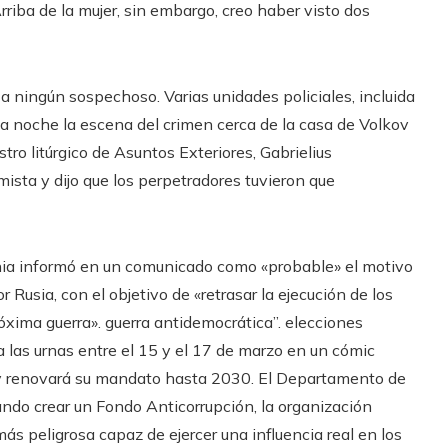
rriba de la mujer, sin embargo, creo haber visto dos
o a ningún sospechoso. Varias unidades policiales, incluida
e la noche la escena del crimen cerca de la casa de Volkov
istro litúrgico de Asuntos Exteriores, Gabrielius
emista y dijo que los perpetradores tuvieron que
nia informó en un comunicado como «probable» el motivo
r Rusia, con el objetivo de «retrasar la ejecución de los
róxima guerra». guerra antidemocrática”. elecciones
a las urnas entre el 15 y el 17 de marzo en un cómic
o y renovará su mandato hasta 2030. El Departamento de
ando crear un Fondo Anticorrupción, la organización
ás peligrosa capaz de ejercer una influencia real en los