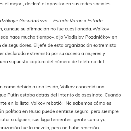
 el mejor”, declaró el opositor en sus redes sociales.
dzhkoye Gosudartsvo
—
Estado Varón
o
Estado
ión, aunque su afirmación no fue cuestionada. «Volkov
desde hace mucho tiempo», dijo Vladislav Pozdniákov en
 de seguidores. El jefe de esta organización extremista
r declarada extremista por su acceso a mujeres y
na supuesta captura del número de teléfono del
n coma debido a una lesión, Volkov concedió una
r que Putin estaba detrás del intento de asesinato. Cuando
iente en la lista, Volkov rebatió: “No sabemos cómo es
ción política en Rusia puede sentirse seguro, pero siempre
atar a alguien, sus lugartenientes, gente como yo,
anización fue la mezcla, pero no hubo reacción