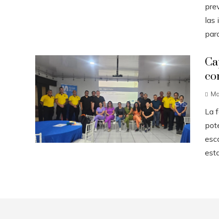
prev
las 
para
Ca
co
Ma
La 
pot
esca
esta