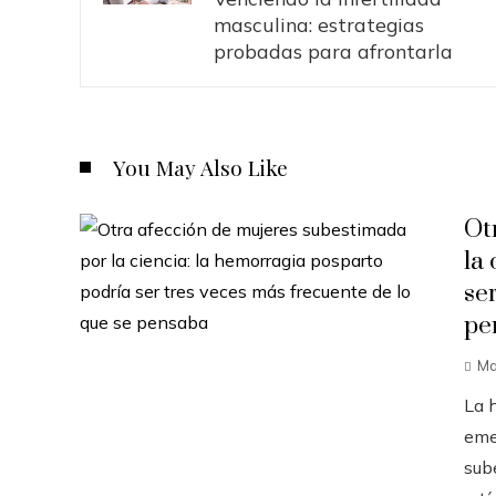
masculina: estrategias
probadas para afrontarla
You May Also Like
Ot
la
se
pe
Ma
La 
eme
sub