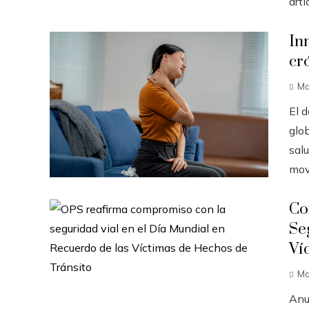
artí
In
cr
Ma
El d
glo
sal
movi
Co
Se
Ví
Ma
Anu