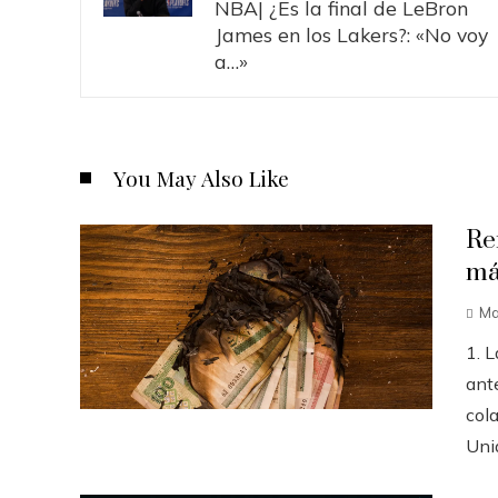
NBA| ¿Es la final de LeBron
James en los Lakers?: «No voy
a…»
You May Also Like
Re
má
Ma
1. 
ante
col
Unid