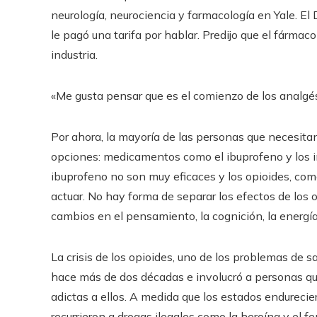
neurología, neurociencia y farmacología en Yale. El
le pagó una tarifa por hablar. Predijo que el fármac
industria.
«Me gusta pensar que es el comienzo de los analgési
Por ahora, la mayoría de las personas que necesitan
opciones: medicamentos como el ibuprofeno y los i
ibuprofeno no son muy eficaces y los opioides, como
actuar. No hay forma de separar los efectos de los op
cambios en el pensamiento, la cognición, la energí
La crisis de los opioides, uno de los problemas de
hace más de dos décadas e involucró a personas q
adictas a ellos. A medida que los estados endurecie
recurrieron a drogas ilegales como la heroína y el 