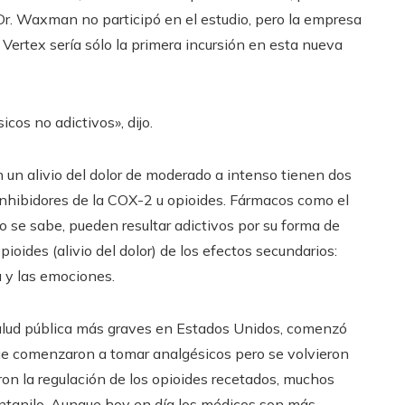
 Dr. Waxman no participó en el estudio, pero la empresa
o Vertex sería sólo la primera incursión en esta nueva
cos no adictivos», dijo.
 un alivio del dolor de moderado a intenso tienen dos
nhibidores de la COX-2 u opioides. Fármacos como el
 se sabe, pueden resultar adictivos por su forma de
ioides (alivio del dolor) de los efectos secundarios:
a y las emociones.
 salud pública más graves en Estados Unidos, comenzó
ue comenzaron a tomar analgésicos pero se volvieron
ron la regulación de los opioides recetados, muchos
fentanilo. Aunque hoy en día los médicos son más