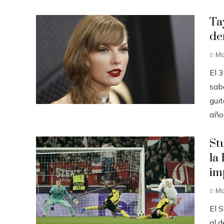
Ta
de
Ma
El 
sabe
guit
años
St
la
im
Ma
El S
al d