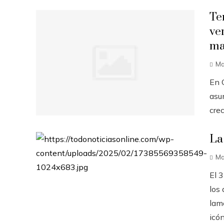
Te
ve
ma
Ma
En C
asu
crec
La
Ma
El 
los
lam
icón