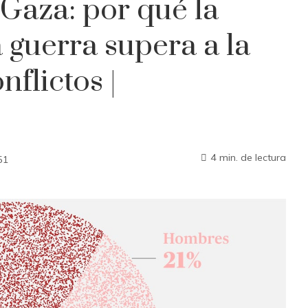
Gaza: por qué la
 guerra supera a la
flictos |
4 min. de lectura
51